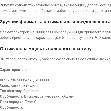
Відчуйте солодкість кавунової м’якоті, яка на видиху доповнюєт
кожної затяжки. Сольовий нікотин забезпечує швидке та ефективн
Зручний формат та оптимальне співвідношення 
Формат пристрою на 30000 затяжок є зручним для тривалого парін
роботу пристрою, що характерно для більшості сучасних POD-сист
Оптимальна міцність сольового нікотину
Вміст сольового нікотину забезпечує помірне та ефективне насич
Характеристики:
Кількість затяжок:
До 30000
Смак:
Кавун та вишня
Тип нікотину:
Сольовий
Особливості:
Дисплей, регулювання обдуву
Порт зарядки:
Type-C
Особливості: