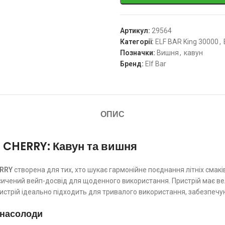
Артикул:
29564
Категорії:
ELF BAR King 30000
,
Позначки:
Вишня
,
кавун
Бренд:
Elf Bar
ОПИС
CHERRY: Кавун та вишня
ERRY
створена для тих, хто шукає гармонійне поєднання літніх смак
сичений вейп-досвід для щоденного використання. Пристрій має в
стрій ідеально підходить для тривалого використання, забезпечую
 насолоди