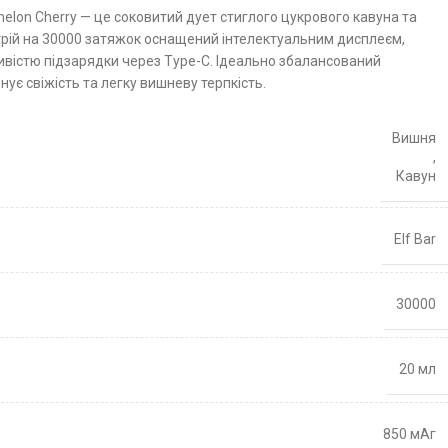
melon Cherry — це соковитий дует стиглого цукрового кавуна та
трій на 30000 затяжок оснащений інтелектуальним дисплеєм,
вістю підзарядки через Type-C. Ідеально збалансований
нує свіжість та легку вишневу терпкість.
Вишня
,
Кавун
Elf Bar
30000
20 мл
850 мАг