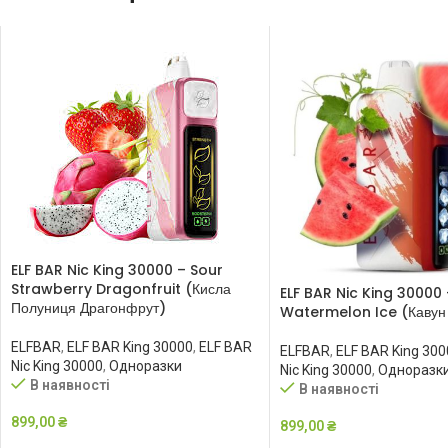
ELF BAR Nic King 30000 – Sour
Strawberry Dragonfruit (Кисла
ELF BAR Nic King 30000 
Полуниця Драгонфрут)
Watermelon Ice (Кавун 
ELFBAR
,
ELF BAR King 30000
,
ELF BAR
ELFBAR
,
ELF BAR King 300
Nic King 30000
,
Одноразки
Nic King 30000
,
Одноразк
В наявності
В наявності
899,00
₴
899,00
₴