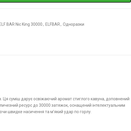
ELF BAR Nic King 30000
,
ELFBAR
,
Одноразки
ів. Ця суміш дарує освіжаючий аромат стиглого кавуна, доповнений
еличезний ресурс до 30000 затяжок, оснащений інтелектуальним
чи швидке насичення та м’який удар по горлу.