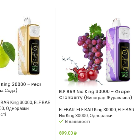
c King 30000 – Pear
ша Сода)
ELF BAR Nic King 30000 – Grape
Cranberry (Виноград Журавлина)
 BAR King 30000
,
ELF BAR
00
,
Одноразки
ELFBAR
,
ELF BAR King 30000
,
ELF BAR
сті
Nic King 30000
,
Одноразки
В наявності
899,00
₴
В КОШИК