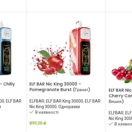
– Chilly
ELF BAR Nic King 30000 –
Pomegranate Burst (Гранат)
ELF BAR Ni
Cherry Can
Вишня)
00
,
ELF BAR
ELFBAR
,
ELF BAR King 30000
,
ELF BAR
и
Nic King 30000
,
Одноразки
В наявності
ELFBAR
,
ELF
Nic King 300
899,00
₴
В наявно