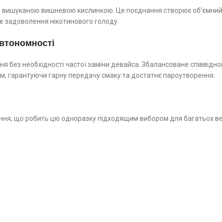
ься вишуканою вишневою кислинкою. Це поєднання створює об’ємни
е задоволення нікотинового голоду.
автономності
ня без необхідності частої заміни девайса. Збалансоване співвід
ем, гарантуючи гарну передачу смаку та достатнє пароутворення.
ення, що робить цю одноразку підходящим вибором для багатьох ве