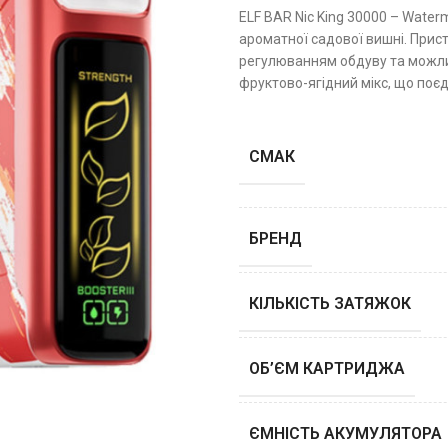
ELF BAR Nic King 30000 – Water
ароматної садової вишні. Прис
регулюванням обдуву та можли
фруктово-ягідний мікс, що поєд
СМАК
БРЕНД
КІЛЬКІСТЬ ЗАТЯЖОК
ОБ’ЄМ КАРТРИДЖА
ЄМНІСТЬ АКУМУЛЯТОРА