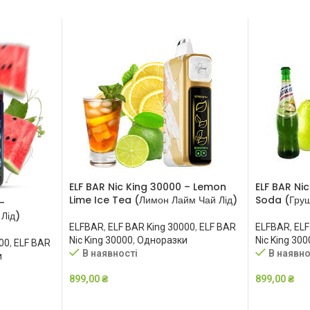
ELF BAR Nic King 30000 – Lemon
ELF BAR Ni
Lime Ice Tea (Лимон Лайм Чай Лід)
Soda (Гру
–
Лід)
ELFBAR
,
ELF BAR King 30000
,
ELF BAR
ELFBAR
,
ELF
Nic King 30000
,
Одноразки
Nic King 300
00
,
ELF BAR
В наявності
В наявно
и
899,00
₴
899,00
₴
ДОДАТИ В КОШИК
ДОДАТИ 