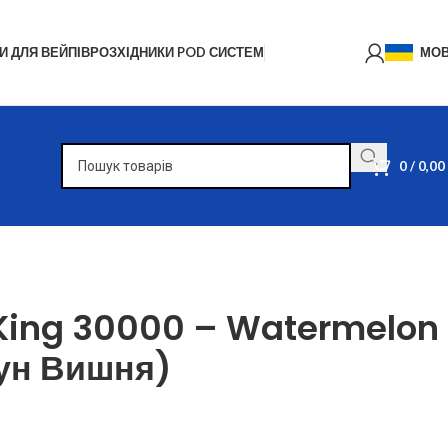
И ДЛЯ ВЕЙПІВ
РОЗХІДНИКИ POD СИСТЕМ
МО
0
/
0,00
 King 30000 – Watermelon
ун Вишня)