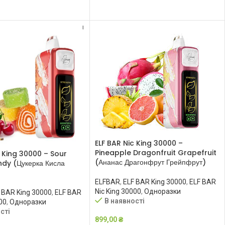
ДОДАТИ В КОШИК
ELF BAR Nic King 30000 –
Pineapple Dragonfruit Grapefruit
c King 30000 – Sour
(Ананас Драгонфрут Грейпфрут)
dy (Цукерка Кисла
ELFBAR
,
ELF BAR King 30000
,
ELF BAR
Nic King 30000
,
Одноразки
 BAR King 30000
,
ELF BAR
В наявності
00
,
Одноразки
сті
899,00
₴