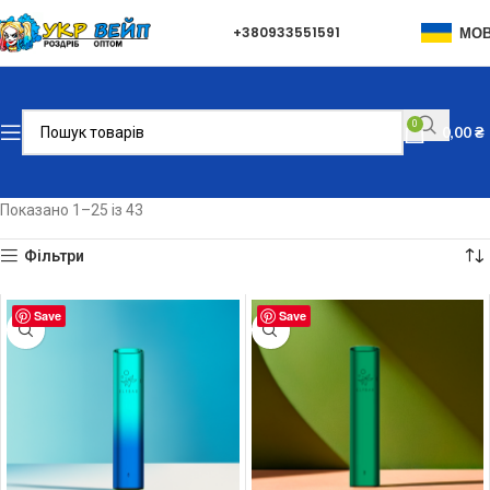
+380933551591
МО
0
0,00
₴
Показано 1–25 із 43
Фільтри
Save
Save