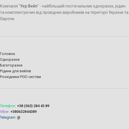
Компанія "
Укр Вейп
" - найбільший постачальник одноразок, рідин
та комплектуючих від провідних виробників на території України та
Європи.
Головна
Одноразки
Багаторазки
Рідини для вейпів
Розхідники POD-систем
Телефон:
+38 (063) 284 43 89
Viber:
+380632844389
Telegram:
@