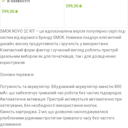
В наявності
599,00
₴
599,00
₴
ДОДАТИ В КОШИК
ДОДАТИ В КОШИК
SMOK NOVO 2C KIT – це вдосконалена версія популярної серії под-
систем від відомого бренду SMOK. Новинка поєднує елегантний
дизайн, високу продуктивність і зручність у використанні.
Компактний форм-фактор і сучасний вигляд роблять пристрій
ідеальним вибором як для початківців, так і для досвідчених
користувачів.
Основні переваги:
Потужність та акумулятор: Вбудований акумулятор ємністю 800
мАг, що забезпечує тривалий час роботи без частих підзарядок.
Автоматична активація: Пристрій активується автоматично при
затягуванні, без необхідності використання кнопок.
Ємність картриджа: 2 мл, що дозволяє насолоджуватися
улюбленими рідинами протягом тривалого часу без частого
доливання.