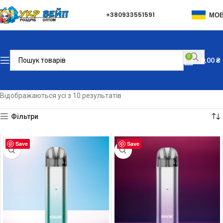
+380933551591
МО
0
0,00
₴
Відображаються усі з 10 результатів
Фільтри
Save
Save