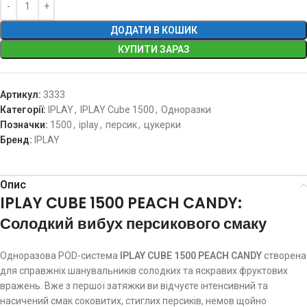
ДОДАТИ В КОШИК
КУПИТИ ЗАРАЗ
Артикул:
3333
Категорії:
IPLAY
,
IPLAY Cube 1500
,
Одноразки
Позначки:
1500
,
iplay
,
персик
,
цукерки
Бренд:
IPLAY
Опис
IPLAY CUBE 1500 PEACH CANDY:
Солодкий вибух персикового смаку
Одноразова POD-система
IPLAY CUBE 1500 PEACH CANDY
створена
для справжніх шанувальників солодких та яскравих фруктових
вражень. Вже з першої затяжки ви відчуєте інтенсивний та
насичений смак соковитих, стиглих персиків, немов щойно