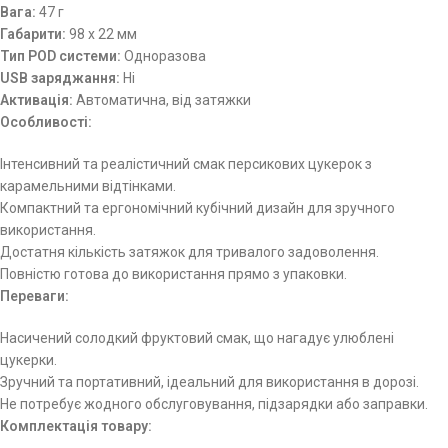
Вага:
47 г
Габарити:
98 х 22 мм
Тип POD системи:
Одноразова
USB заряджання:
Ні
Активація:
Автоматична, від затяжки
Особливості:
Інтенсивний та реалістичний смак персикових цукерок з
карамельними відтінками.
Компактний та ергономічний кубічний дизайн для зручного
використання.
Достатня кількість затяжок для тривалого задоволення.
Повністю готова до використання прямо з упаковки.
Переваги:
Насичений солодкий фруктовий смак, що нагадує улюблені
цукерки.
Зручний та портативний, ідеальний для використання в дорозі.
Не потребує жодного обслуговування, підзарядки або заправки.
Комплектація товару: