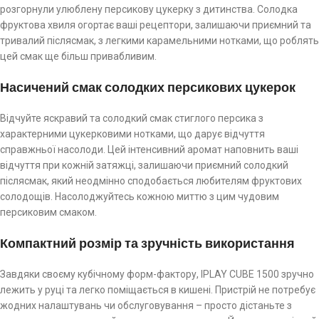
розгорнули улюблену персикову цукерку з дитинства. Солодка
фруктова хвиля огортає ваші рецептори, залишаючи приємний та
тривалий післясмак, з легкими карамельними нотками, що роблять
цей смак ще більш привабливим.
Насичений смак солодких персикових цукерок
Відчуйте яскравий та солодкий смак стиглого персика з
характерними цукерковими нотками, що дарує відчуття
справжньої насолоди. Цей інтенсивний аромат наповнить ваші
відчуття при кожній затяжці, залишаючи приємний солодкий
післясмак, який неодмінно сподобається любителям фруктових
солодощів. Насолоджуйтесь кожною миттю з цим чудовим
персиковим смаком.
Компактний розмір та зручність використання
Завдяки своєму кубічному форм-фактору, IPLAY CUBE 1500 зручно
лежить у руці та легко поміщається в кишені. Пристрій не потребує
жодних налаштувань чи обслуговування – просто дістаньте з