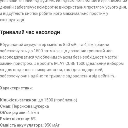
упаковки та насолоджуйтесь солодким смаком. Його ергономічний
дизайн забезпечує комфортне використання протягом усього дня,
а відсутність кнопок робить його максимально простим у
експлуатації.
Тривалий час насолоди
Вбудований акумулятор ємністю 850 мАг та 4,5 мл рідини
забезпечують до 1500 затяжок, що дозволяє тривалий час
насолоджуватися улюбленим смаком без необхідності частої
заміни пристрою. Це робить IPLAY CUBE 1500 ідеальним вибором
як для щоденного використання, так і для подорожей,
забезпечуючи надійне та тривале задоволення від вейпінгу.
Характеристики:
Кількість затяжок:
до 1500 (приблизно)
Смак:
Персикова цукерка
Об’єм рідини:
4,5 мл
Вміст нікотину:
5%
Ємність акумулятора:
850 мАг