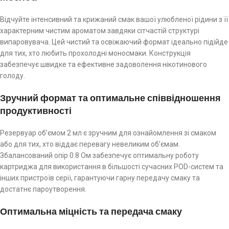
Відчуйте інтенсивний та крижаний смак вашої улюбленої рідини з її
характерним чистим ароматом завдяки сітчастій структурі
випаровувача. Цей чистий та освіжаючий формат ідеально підійде
для тих, хто любить прохолодні моносмаки. Конструкція
забезпечує швидке та ефективне задоволення нікотинового
голоду.
Зручний формат та оптимальне співвідношення
продуктивності
Резервуар об’ємом 2 мл є зручним для ознайомлення зі смаком
або для тих, хто віддає перевагу невеликим об’ємам.
Збалансований опір 0.8 Ом забезпечує оптимальну роботу
картриджа для використання в більшості сучасних POD-систем та
інших пристроїв серії, гарантуючи гарну передачу смаку та
достатнє пароутворення.
Оптимальна міцність та передача смаку