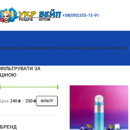
+38(093)355-15-91
LFBAR
ELEAF
SUORIN
SMOANT
VOOPOO
VAPORESSO
OCTOBAR
SMOK
ФІЛЬТРУВАТИ ЗА
ЦІНОЮ
Ціна:
240 ₴
—
250 ₴
ФІЛЬТР
БРЕНД