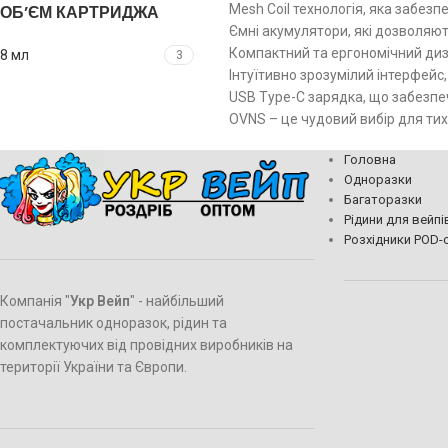
Mesh Coil технологія, яка забез
ОБ’ЄМ КАРТРИДЖА
Ємні акумулятори, які дозволяю
Компактний та ергономічний диз
8 мл
3
Інтуїтивно зрозумілий інтерфей
USB Type-C зарядка, що забезпе
OVNS – це чудовий вибір для тих,
Головна
Одноразки
Багаторазки
Рідини для вейпі
Розхідники POD-
Компанія "
Укр Вейп
" - найбільший
постачальник одноразок, рідин та
комплектуючих від провідних виробників на
території України та Європи.