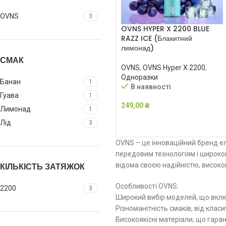
OVNS
3
OVNS HYPER X 2200 BLUE
RAZZ ICE (Блакитний
лимонад)
СМАК
OVNS
,
OVNS Hyper X 2200
,
Одноразки
Банан
1
В наявності
Гуава
1
249,00
₴
Лимонад
1
ДОДАТИ В КОШИК
Лід
3
OVNS – це інноваційний бренд ел
передовим технологіям і широком
відома своєю надійністю, висок
КІЛЬКІСТЬ ЗАТЯЖОК
Особливості OVNS:
2200
3
Широкий вибір моделей, що включ
Різноманітність смаків, від клас
Високоякісні матеріали, що гара