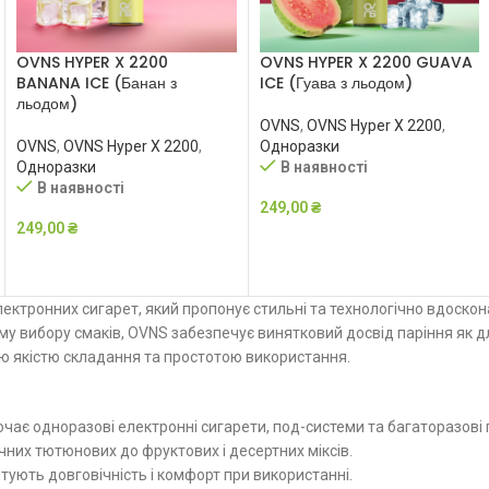
OVNS HYPER X 2200
OVNS HYPER X 2200 GUAVA
BANANA ICE (Банан з
ICE (Гуава з льодом)
льодом)
OVNS
,
OVNS Hyper X 2200
,
OVNS
,
OVNS Hyper X 2200
,
Одноразки
Одноразки
В наявності
В наявності
249,00
₴
249,00
₴
ДОДАТИ В КОШИК
ДОДАТИ В КОШИК
ектронних сигарет, який пропонує стильні та технологічно вдоскон
у вибору смаків, OVNS забезпечує винятковий досвід паріння як для
ою якістю складання та простотою використання.
ає одноразові електронні сигарети, под-системи та багаторазові 
ичних тютюнових до фруктових і десертних міксів.
нтують довговічність і комфорт при використанні.