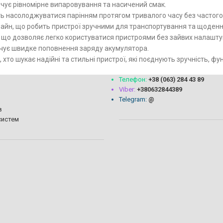
печує рівномірне випаровування та насичений смак.
ть насолоджуватися парінням протягом тривалого часу без частог
айн, що робить пристрої зручними для транспортування та щоденн
с, що дозволяє легко користуватися пристроями без зайвих налашту
чує швидке поповнення заряду акумулятора.
 хто шукає надійні та стильні пристрої, які поєднують зручність, фун
Телефон:
+38 (063) 284 43 89
Viber:
+380632844389
Telegram:
@
в
систем