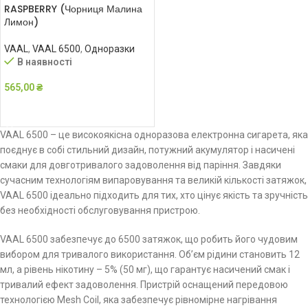
RASPBERRY (Чорниця Малина
Лимон)
VAAL
,
VAAL 6500
,
Одноразки
В наявності
565,00
₴
ДОДАТИ В КОШИК
VAAL 6500 – це високоякісна одноразова електронна сигарета, яка
поєднує в собі стильний дизайн, потужний акумулятор і насичені
смаки для довготривалого задоволення від паріння. Завдяки
сучасним технологіям випаровування та великій кількості затяжок,
VAAL 6500 ідеально підходить для тих, хто цінує якість та зручність
без необхідності обслуговування пристрою.
VAAL 6500 забезпечує до 6500 затяжок, що робить його чудовим
вибором для тривалого використання. Об’єм рідини становить 12
мл, а рівень нікотину – 5% (50 мг), що гарантує насичений смак і
тривалий ефект задоволення. Пристрій оснащений передовою
технологією Mesh Coil, яка забезпечує рівномірне нагрівання